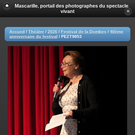
Mascarille, portail des photographes du spectacle
vivant
Accueil
/
Théâtre
/
2026
/
Festival de la Dombes
/
40ème
anniversaire du festival
/
PEZT9853