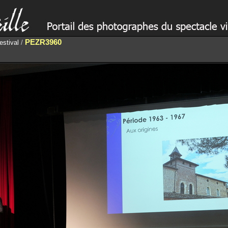
PEZR3960
estival
/