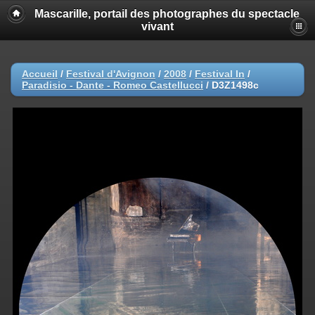
Mascarille, portail des photographes du spectacle
vivant
Accueil
/
Festival d'Avignon
/
2008
/
Festival In
/
Paradisio - Dante - Romeo Castellucci
/
D3Z1498c