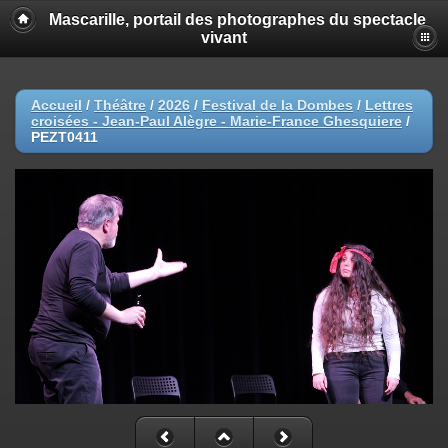
Mascarille, portail des photographes du spectacle
vivant
Accueil
/
Théâtre
/
2026
/
Festival de la Dombes
/
Lettres
croisées - Jean-Paul Alègre - Marie-France Ghesquiere
/
PEZT0411