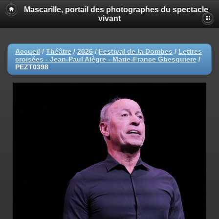
Mascarille, portail des photographes du spectacle
vivant
Accueil
/
Théâtre
/
2026
/
Festival de la Dombes
/
Lettres
croisées - Jean-Paul Alègre - Marie-France Ghesquiere
/
PEZT0398