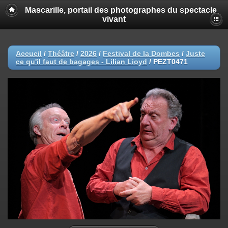
Mascarille, portail des photographes du spectacle
vivant
Accueil
/
Théâtre
/
2026
/
Festival de la Dombes
/
Juste
ce qu'il faut de bagages - Lilian Lioyd
/
PEZT0471