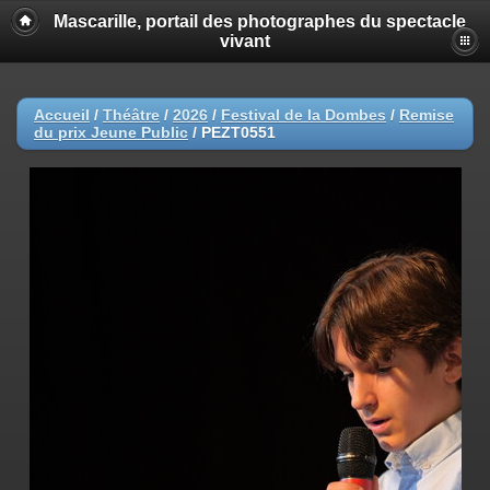
Mascarille, portail des photographes du spectacle
vivant
Accueil
/
Théâtre
/
2026
/
Festival de la Dombes
/
Remise
du prix Jeune Public
/
PEZT0551