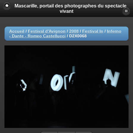
Mascarille, portail des photographes du spectacle
vivant
Accueil
/
Festival d'Avignon
/
2008
/
Festival In
/
Inferno
- Dante - Romeo Castellucci
/
D2X0068