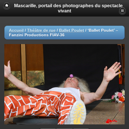
Mascarille, portail des photographes du spectacle
vivant
Accueil
/
Théâtre de rue
/
Ballet Poulet
/
‘Ballet Poulet’ –
Fanzini Productions FIAV-36