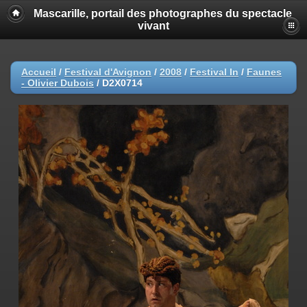
Mascarille, portail des photographes du spectacle
vivant
Accueil
/
Festival d'Avignon
/
2008
/
Festival In
/
Faunes
- Olivier Dubois
/
D2X0714