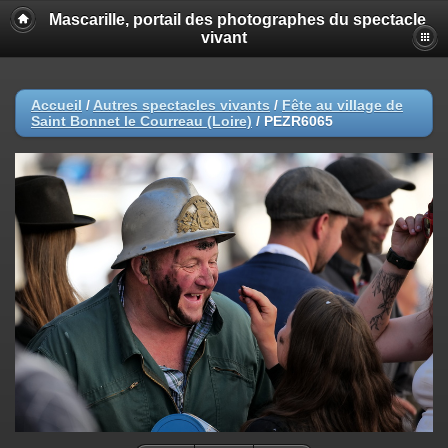
Mascarille, portail des photographes du spectacle
vivant
Accueil
/
Autres spectacles vivants
/
Fête au village de
Saint Bonnet le Courreau (Loire)
/
PEZR6065