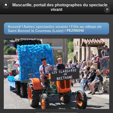
Mascarille, portail des photographes du spectacle
vivant
Accueil
/
Autres spectacles vivants
/
Fête au village de
Saint Bonnet le Courreau (Loire)
/
PEZR6040