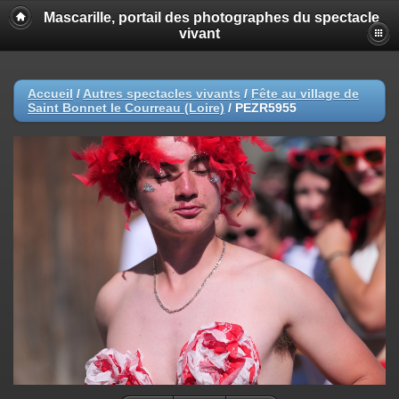
Mascarille, portail des photographes du spectacle
vivant
Accueil
/
Autres spectacles vivants
/
Fête au village de
Saint Bonnet le Courreau (Loire)
/
PEZR5955