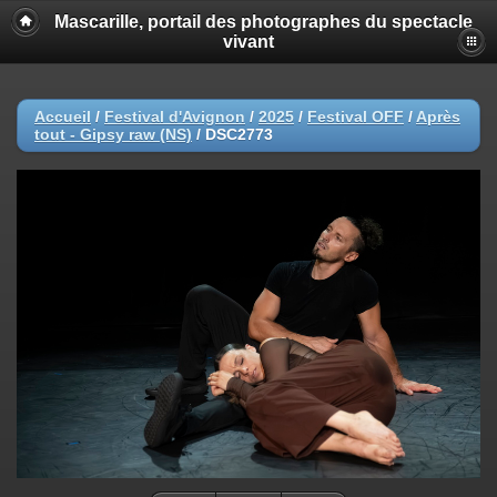
Mascarille, portail des photographes du spectacle
vivant
Accueil
/
Festival d'Avignon
/
2025
/
Festival OFF
/
Après
tout - Gipsy raw (NS)
/
DSC2773