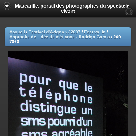
Mascarille, portail des photographes du spectacle
vivant
Accueil
/
Festival d'Avignon
/
2007
/
Festival In
/
Approche de l'idée de méfiance - Rodrigo Garcia
/
200
7666