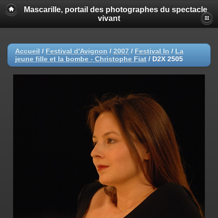
Mascarille, portail des photographes du spectacle
vivant
Accueil
/
Festival d'Avignon
/
2007
/
Festival In
/
La
jeune fille et la bombe - Christophe Fiat
/
D2X 2505