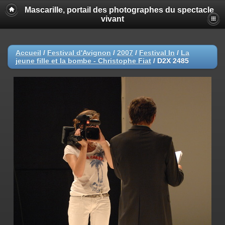
Mascarille, portail des photographes du spectacle
vivant
Accueil
/
Festival d'Avignon
/
2007
/
Festival In
/
La
jeune fille et la bombe - Christophe Fiat
/
D2X 2485