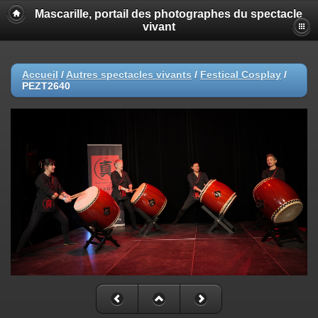
Mascarille, portail des photographes du spectacle
vivant
Accueil
/
Autres spectacles vivants
/
Festical Cosplay
/
PEZT2640