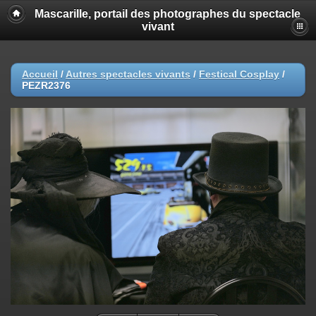
Mascarille, portail des photographes du spectacle
vivant
Accueil
/
Autres spectacles vivants
/
Festical Cosplay
/
PEZR2376