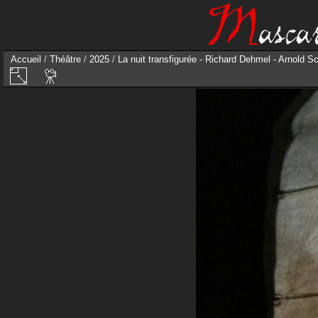
Accueil
/
Théâtre
/
2025
/
La nuit transfigurée - Richard Dehmel - Arnold S