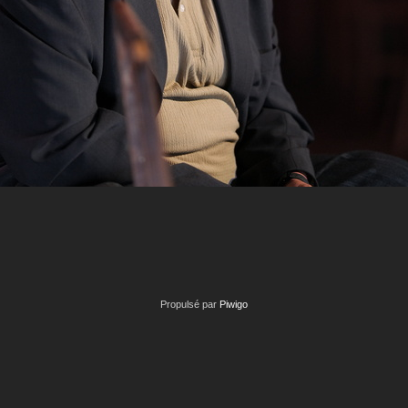
Propulsé par
Piwigo