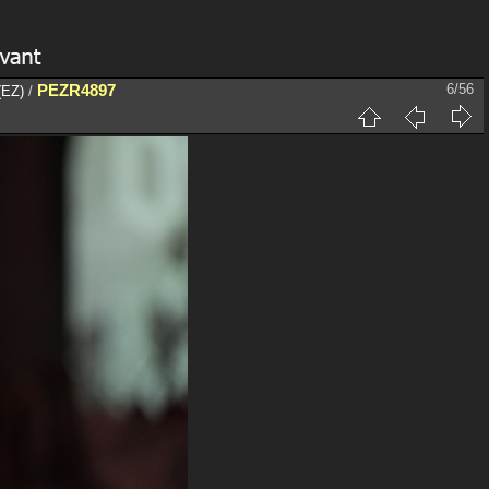
PEZR4897
6/56
(EZ)
/