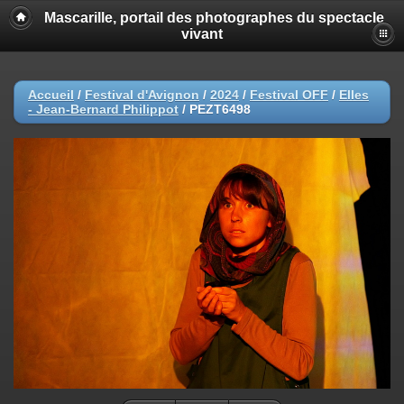
Mascarille, portail des photographes du spectacle
vivant
Accueil
/
Festival d'Avignon
/
2024
/
Festival OFF
/
Elles
- Jean-Bernard Philippot
/
PEZT6498