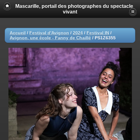
Mascarille, portail des photographes du spectacle
vivant
Accueil
/
Festival d'Avignon
/
2024
/
Festival IN
/
Avignon, une école - Fanny de Chaillé
/
PS1Z6355