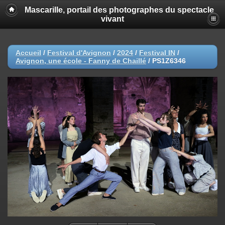
Mascarille, portail des photographes du spectacle
vivant
Accueil
/
Festival d'Avignon
/
2024
/
Festival IN
/
Avignon, une école - Fanny de Chaillé
/
PS1Z6346