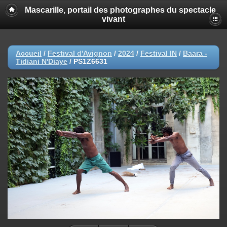
Mascarille, portail des photographes du spectacle
vivant
Accueil
/
Festival d'Avignon
/
2024
/
Festival IN
/
Baara -
Tidiani N'Diaye
/
PS1Z6631