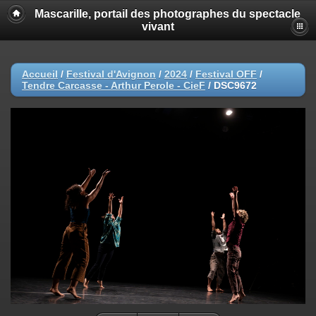
Mascarille, portail des photographes du spectacle
vivant
Accueil
/
Festival d'Avignon
/
2024
/
Festival OFF
/
Tendre Carcasse - Arthur Perole - CieF
/
DSC9672