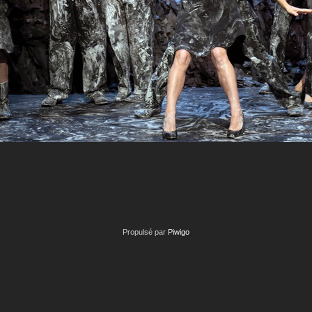
Propulsé par
Piwigo