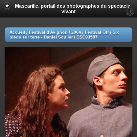
Mascarille, portail des photographes du spectacle
vivant
Accueil
/
Festival d'Avignon
/
2004
/
Festival Off
/
Six
pieds sur terre - Daniel Soulier
/
DSC03587