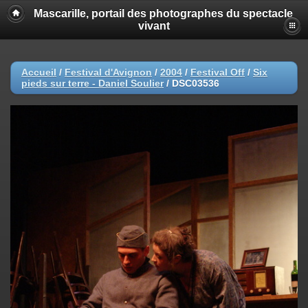
Mascarille, portail des photographes du spectacle
vivant
Accueil
/
Festival d'Avignon
/
2004
/
Festival Off
/
Six
pieds sur terre - Daniel Soulier
/
DSC03536