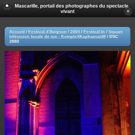
Mascarille, portail des photographes du spectacle
vivant
Accueil
/
Festival d'Avignon
/
2004
/
Festival In
/
Square
télévision locale de rue - KompleXKapharnaüM
/
DSC
2880