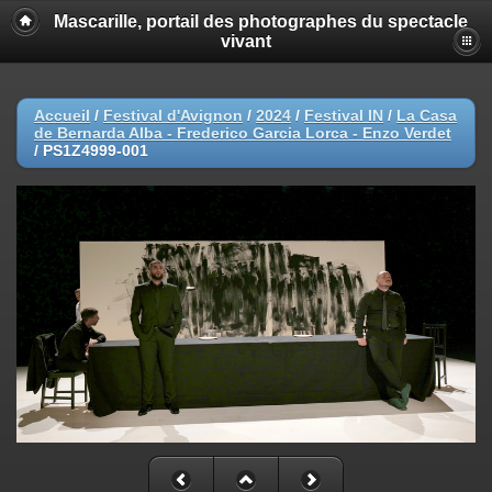
Mascarille, portail des photographes du spectacle
vivant
Accueil
/
Festival d'Avignon
/
2024
/
Festival IN
/
La Casa
de Bernarda Alba - Frederico Garcia Lorca - Enzo Verdet
/
PS1Z4999-001