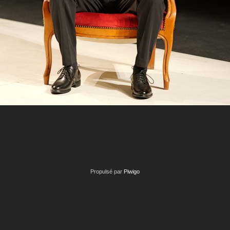
Propulsé par
Piwigo