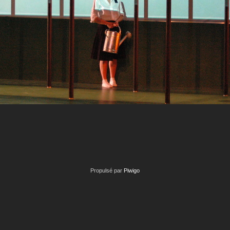
Propulsé par
Piwigo