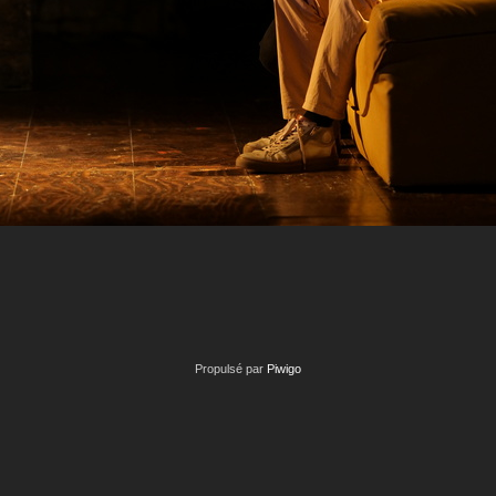
Propulsé par
Piwigo