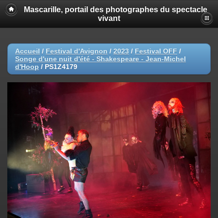
Mascarille, portail des photographes du spectacle
vivant
Accueil
/
Festival d'Avignon
/
2023
/
Festival OFF
/
Songe d'une nuit d'été - Shakespeare - Jean-Michel
d'Hoop
/
PS1Z4179