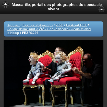
Mascarille, portail des photographes du spectacle
vivant
Accueil
/
Festival d'Avignon
/
2023
/
Festival OFF
/
Songe d'une nuit d'été - Shakespeare - Jean-Michel
d'Hoop
/
PEZR3296