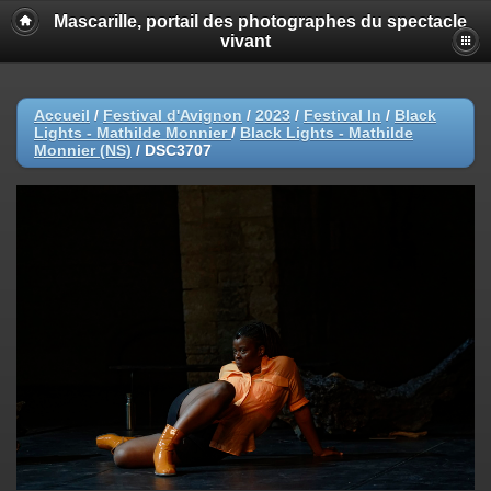
Mascarille, portail des photographes du spectacle
vivant
Accueil
/
Festival d'Avignon
/
2023
/
Festival In
/
Black
Lights - Mathilde Monnier
/
Black Lights - Mathilde
Monnier (NS)
/
DSC3707