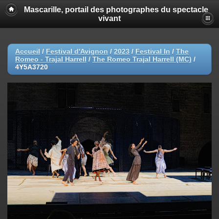
Mascarille, portail des photographes du spectacle
vivant
Accueil
/
Festival d'Avignon
/
2023
/
Festival In
/
The
Romeo - Trajal Harrell
/
The Romeo Trajal Harrell (MC)
/
4Y5A3720