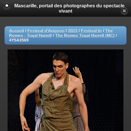
Mascarille, portail des photographes du spectacle
vivant
Accueil
/
Festival d'Avignon
/
2023
/
Festival In
/
The
Romeo - Trajal Harrell
/
The Romeo Trajal Harrell (MC)
/
4Y5A3569