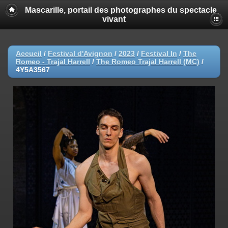
Mascarille, portail des photographes du spectacle
vivant
Accueil
/
Festival d'Avignon
/
2023
/
Festival In
/
The
Romeo - Trajal Harrell
/
The Romeo Trajal Harrell (MC)
/
4Y5A3567