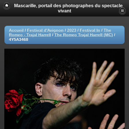
Mascarille, portail des photographes du spectacle
vivant
Accueil
/
Festival d'Avignon
/
2023
/
Festival In
/
The
Romeo - Trajal Harrell
/
The Romeo Trajal Harrell (MC)
/
4Y5A3468