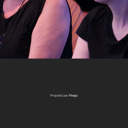
Propulsé par
Piwigo