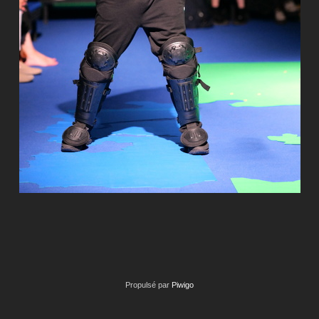
Propulsé par
Piwigo