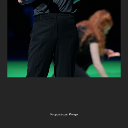
Propulsé par
Piwigo