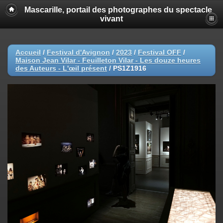
Mascarille, portail des photographes du spectacle
vivant
Accueil
/
Festival d'Avignon
/
2023
/
Festival OFF
/
Maison Jean Vilar - Feuilleton Vilar - Les douze heures
des Auteurs - L'œil présent
/
PS1Z1916