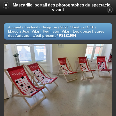
Mascarille, portail des photographes du spectacle
vivant
Accueil
/
Festival d'Avignon
/
2023
/
Festival OFF
/
Maison Jean Vilar - Feuilleton Vilar - Les douze heures
des Auteurs - L'œil présent
/
PS1Z1904