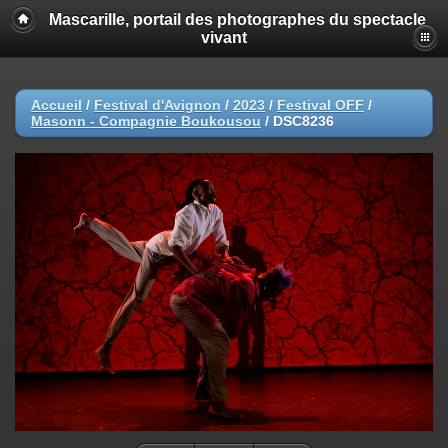
Mascarille, portail des photographes du spectacle
vivant
Accueil
/
Festival d'Avignon
/
2023
/
Festival OFF
/
Masonn - Compagnie Boukousou
/
DSC8236