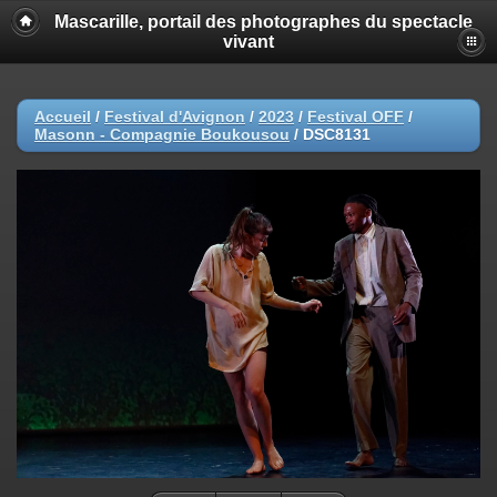
Mascarille, portail des photographes du spectacle
vivant
Accueil
/
Festival d'Avignon
/
2023
/
Festival OFF
/
Masonn - Compagnie Boukousou
/
DSC8131