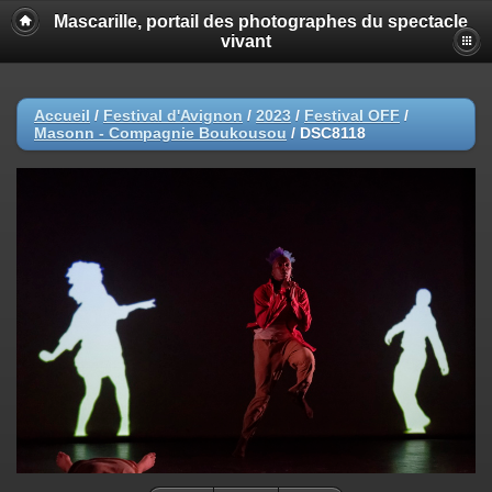
Mascarille, portail des photographes du spectacle
vivant
Accueil
/
Festival d'Avignon
/
2023
/
Festival OFF
/
Masonn - Compagnie Boukousou
/
DSC8118