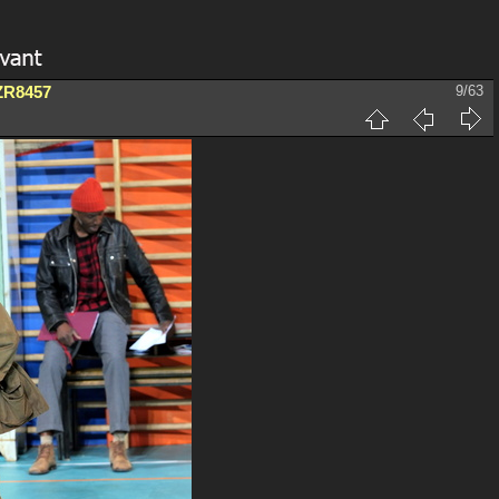
ZR8457
9/63